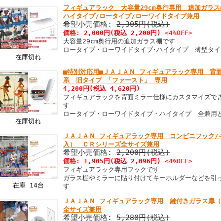
フィギュアラック 大容量29cm奥行専用 追加ガ
ハイタイプ/ロータイプ/ローワイドタイプ兼用
希望小売価格:
2,305円(税込)
価格:
2,000円
(税込 2,200円)
<4%OFF>
大容量29cm奥行用の追加ガラス棚です
ロータイプ・ローワイドタイプ･ハイタイプ 薄型タ
在庫切れ
■特別対応用■ＪＡＪＡＮ フィギュアラック専用 背面
系 旧タイプ 「ファースト」 専用
4,200円
(税込 4,620円)
フィギュアラックを背面ミラー仕様にカスタマイズで
す
ロータイプ・ローワイドタイプ・ハイタイプ 全兼用
在庫切れ
ＪＡＪＡＮ フィギュアラック専用 コンビニフック/
入） ＣＲシリーズ全サイズ兼用
希望小売価格:
2,200円(税込)
価格:
1,905円
(税込 2,096円)
<4%OFF>
フィギュアラック専用フックです
ガラス棚やミラーに貼り付けてキーホルダーなどを引
在庫 14台
す
ＪＡＪＡＮ フィギュアラック専用 鍵付きガラス扉（
全サイズ兼用
希望小売価格:
5,280円(税込)