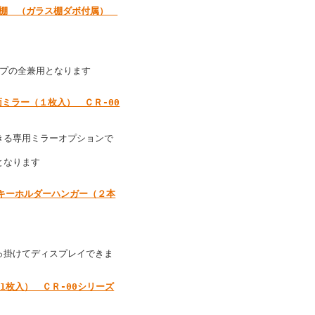
ラス棚 （ガラス棚ダボ付属）
イプの全兼用となります
ミラー（１枚入） ＣＲ-00
きる専用ミラーオプションで
となります
キーホルダーハンガー（２本
っ掛けてディスプレイできま
1枚入） ＣＲ-00シリーズ