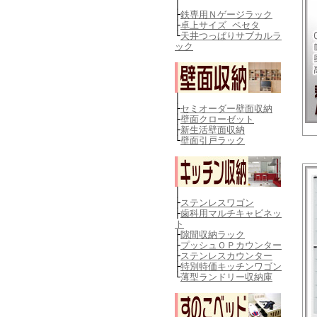
│
├
鉄専用Ｎゲージラック
├
卓上サイズ ペセタ
└
天井つっぱりサブカルラ
ック
│
├
セミオーダー壁面収納
├
壁面クローゼット
├
新生活壁面収納
└
壁面引戸ラック
│
├
ステンレスワゴン
├
歯科用マルチキャビネッ
ト
├
隙間収納ラック
├
プッシュＯＰカウンター
├
ステンレスカウンター
├
特別特価キッチンワゴン
└
薄型ランドリー収納庫