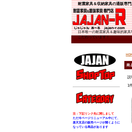
耐震家具＆収納家具の通販専門
日本唯一の耐震家具＆趣味的家具
こだわっています！
HO
商
説
1
注：下記リンク先に関しまして
ただ今ページリニューアル中にて、
楽天支店の販売ページが開くように
なっている商品があります