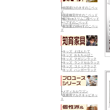
│
├
純国産ひのきすのこベッ
ド
├
国産檜宮付すのこベッド
├
幅78cmスリム二段ベッド
├
ペアすのこベッド
└
耐加重150kgすのこベッ
ド
│
├
キッズ えほんたて
├
キッズ おもちゃばこ
├
キッズ マガジンラック
├
キッズ ランドセルラック
├
キッズ コミックラック
└
キッズ ハンガーラック
│
├
メディカルワゴン
└
医療用マルチキャビネッ
ト