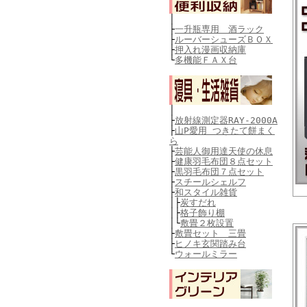
│
├
一升瓶専用 酒ラック
├
ルーバーシューズＢＯＸ
├
押入れ漫画収納庫
└
多機能ＦＡＸ台
│
├
放射線測定器RAY-2000A
├
山P愛用 つきたて餅まく
ら
├
芸能人御用達天使の休息
├
健康羽毛布団８点セット
├
黒羽毛布団７点セット
├
スチールシェルフ
├
和スタイル雑貨
│├
炭すだれ
│├
格子飾り棚
│└
敷畳２枚設置
├
敷畳セット 三畳
├
ヒノキ玄関踏み台
└
ウォールミラー