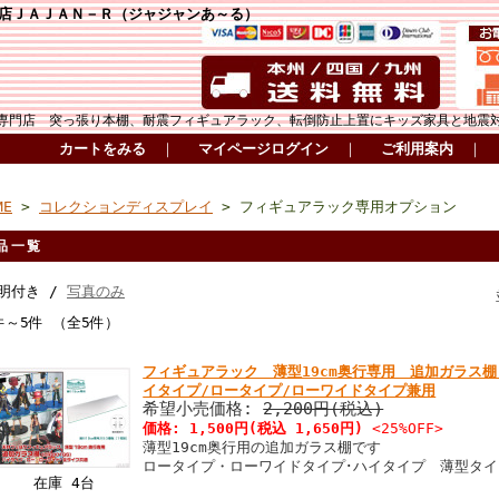
店ＪＡＪＡＮ－Ｒ（ジャジャンあ～る）
専門店 突っ張り本棚、耐震フィギュアラック、転倒防止上置にキッズ家具と地震
カートをみる
｜
マイページログイン
｜
ご利用案内
｜
ME
>
コレクションディスプレイ
> フィギュアラック専用オプション
品一覧
明付き /
写真のみ
件～5件 （全5件）
フィギュアラック 薄型19cm奥行専用 追加ガラス
イタイプ/ロータイプ/ローワイドタイプ兼用
希望小売価格:
2,200円(税込)
価格:
1,500円
(税込 1,650円)
<25%OFF>
薄型19cm奥行用の追加ガラス棚です
ロータイプ・ローワイドタイプ･ハイタイプ 薄型タ
在庫 4台