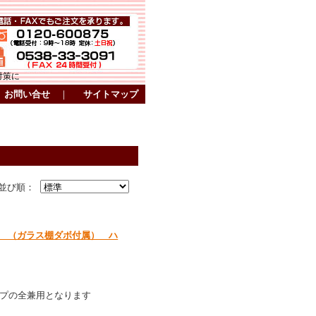
対策に
お問い合せ
｜
サイトマップ
並び順：
棚 （ガラス棚ダボ付属） ハ
イプの全兼用となります