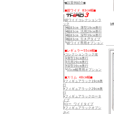
├
■設置例紹介■
│
│
■超ワイド 83cm幅■
│
├
超ワイドコレクションラ
ック
1
│
├
幅83cm 薄型19cm奥行
│
├
幅83cm 汎用29cm奥行
│
├
幅83cm 深型39cm奥行
│
├
幅83cm 引き戸タイプ
│
└
超ワイド専用オプション
│
│
■レギュラー55cm幅■
├
コレクションラック改
│
├
薄型19cm奥行
│
├
汎用29cm奥行
│
├
深型39cm奥行
│
└
55cm幅専用オプション
│
│
■スリム 48cm幅■
├
フィギュアラック19cm奥
行
├
フィギュアラック29cm奥
行
├
フィギュアラックロータ
イプ
├
ロー ワイドタイプ
├
フィギュアラックオプシ
ョン