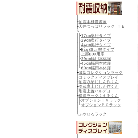
│
├
耐震本棚愛書家
├
天井つっぱりラック ＴＥ
Ｎ
│
├
17cm奥行タイプ
│
├
29cm奥行タイプ
│
├
44cm奥行タイプ
│
├
Big88cm幅タイプ
│
├
上部BOX用扉
│
├
30cm幅用本体扉
│
├
45cm幅用本体扉
│
└
60cm幅用本体扉
├
薄型コレクションラック
├
コミックディスプレイ
├
耐震収納じしん作くん
├
冷蔵庫上じしん作くん
├
耐震上置ハルデヨ
├
横連ラックふえるくん
│
├
オプションＴＶラック
│
└
オプションＰＣラック
│
└
ふやせるラック
│