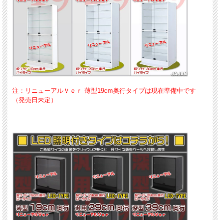
注：リニューアルＶｅｒ 薄型19cm奥行タイプは現在準備中です
（発売日未定）