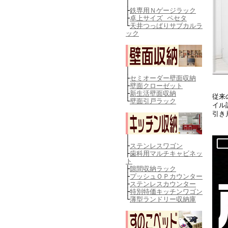
│
├
鉄専用Ｎゲージラック
├
卓上サイズ ペセタ
└
天井つっぱりサブカルラ
ック
│
├
セミオーダー壁面収納
├
壁面クローゼット
├
新生活壁面収納
従来
└
壁面引戸ラック
イル
引き
│
├
ステンレスワゴン
├
歯科用マルチキャビネッ
ト
├
隙間収納ラック
├
プッシュＯＰカウンター
├
ステンレスカウンター
├
特別特価キッチンワゴン
└
薄型ランドリー収納庫