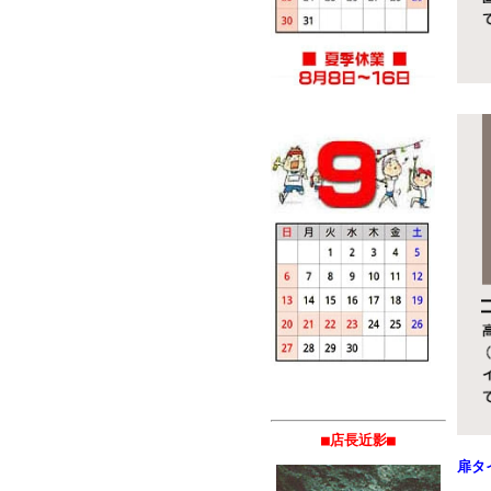
■店長近影■
扉タ