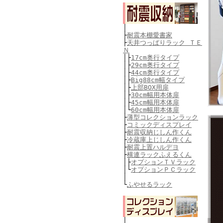
│
├
耐震本棚愛書家
├
天井つっぱりラック ＴＥ
Ｎ
│
├
17cm奥行タイプ
│
├
29cm奥行タイプ
│
├
44cm奥行タイプ
│
├
Big88cm幅タイプ
│
├
上部BOX用扉
│
├
30cm幅用本体扉
│
├
45cm幅用本体扉
│
└
60cm幅用本体扉
├
薄型コレクションラック
├
コミックディスプレイ
├
耐震収納じしん作くん
├
冷蔵庫上じしん作くん
├
耐震上置ハルデヨ
├
横連ラックふえるくん
│
├
オプションＴＶラック
│
└
オプションＰＣラック
│
└
ふやせるラック
│