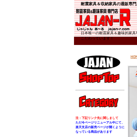
耐震家具＆収納家具の通販専門
日本唯一の耐震家具＆趣味的家具
こだわっています！
HO
注：下記リンク先に関しまして
ただ今ページリニューアル中にて、
楽天支店の販売ページが開くように
なっている商品があります