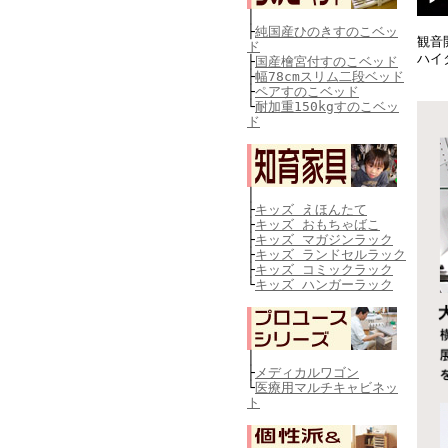
│
├
純国産ひのきすのこベッ
観音
ド
ハイ
├
国産檜宮付すのこベッド
├
幅78cmスリム二段ベッド
├
ペアすのこベッド
└
耐加重150kgすのこベッ
ド
│
├
キッズ えほんたて
├
キッズ おもちゃばこ
├
キッズ マガジンラック
├
キッズ ランドセルラック
├
キッズ コミックラック
└
キッズ ハンガーラック
│
├
メディカルワゴン
└
医療用マルチキャビネッ
ト