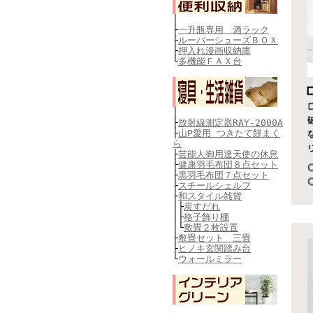
│
├
一升瓶専用 酒ラック
├
ルーバーシューズＢＯＸ
├
押入れ漫画収納庫
└
多機能ＦＡＸ台
│
├
放射線測定器RAY-2000A
├
山P愛用 つきたて餅まく
ら
├
芸能人御用達天使の休息
├
健康羽毛布団８点セット
├
黒羽毛布団７点セット
├
スチールシェルフ
├
和スタイル雑貨
│├
炭すだれ
│├
格子飾り棚
│└
敷畳２枚設置
├
敷畳セット 三畳
├
ヒノキ玄関踏み台
└
ウォールミラー