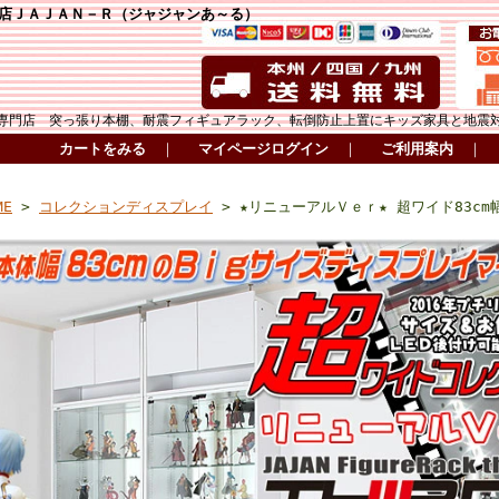
店ＪＡＪＡＮ－Ｒ（ジャジャンあ～る）
専門店 突っ張り本棚、耐震フィギュアラック、転倒防止上置にキッズ家具と地震
カートをみる
｜
マイページログイン
｜
ご利用案内
｜
ME
>
コレクションディスプレイ
> ★リニューアルＶｅｒ★ 超ワイド83cm